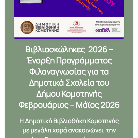
Βιβλιοσκώληκες 2026 –
Έναρξη Προγράμματος
Φιλαναγνωσίας για τα
Δημοτικά Σχολεία του
Δήμου Κομοτηνής
Φεβρουάριος – Μάϊος 2026
Η Δημοτική Βιβλιοθήκη Κομοτηνής
με μεγάλη χαρά ανακοινώνει την